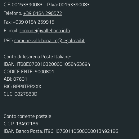
C.F. 00153390083 - P.Iva: 00153390083
Telefono:
+39 0184 290572
Fax: +039 0184 259915
E-mail:
PEC:
Conto di Tesoreria Poste Italiane:
IBAN: IT88E0760103200001058463694
CODICE ENTE: 5000801
ABI: 07601
BIC: BPPIITRRXXX
CUC: 0827883D
Conto corrente postale
C.C.P. 13492186
IBAN Banco Posta: IT96H0760110500000013492186