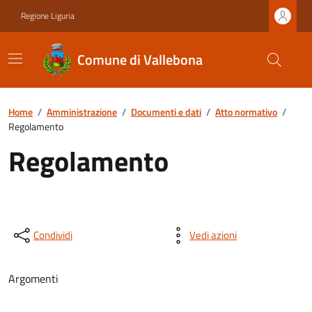
Regione Liguria
Comune di Vallebona
Home
/
Amministrazione
/
Documenti e dati
/
Atto normativo
/
Regolamento
Regolamento
Condividi
Vedi azioni
Argomenti