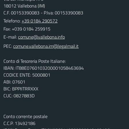
18012 Vallebona (IM)
C.F. 00153390083 - P.Iva: 00153390083
Telefono:
+39 0184 290572
Fax: +039 0184 259915
E-mail:
PEC:
Conto di Tesoreria Poste Italiane:
IBAN: IT88E0760103200001058463694
CODICE ENTE: 5000801
ABI: 07601
BIC: BPPIITRRXXX
CUC: 0827883D
Conto corrente postale
C.C.P. 13492186