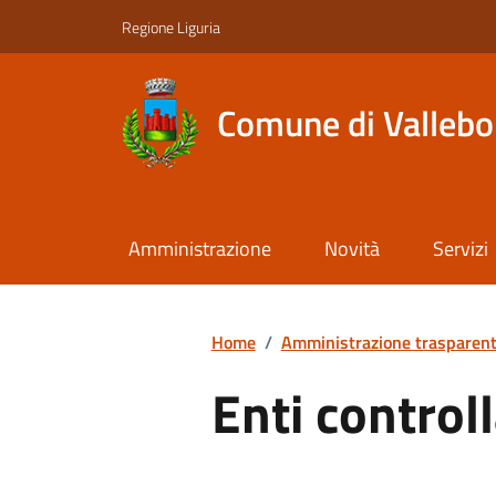
Regione Liguria
Comune di Valleb
Amministrazione
Novità
Servizi
Home
/
Amministrazione trasparen
Enti controll