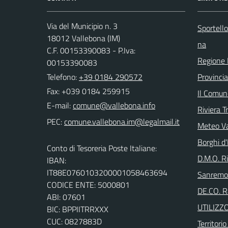
Via del Municipio n. 3
Sportell
18012 Vallebona (IM)
na
C.F. 00153390083 - P.Iva:
Regione 
00153390083
Telefono:
+39 0184 290572
Provincia
Fax: +039 0184 259915
Il Comun
E-mail:
Riviera T
PEC:
Meteo V
Borghi d'
Conto di Tesoreria Poste Italiane:
D.M.O. Ri
IBAN:
IT88E0760103200001058463694
Sanremo
CODICE ENTE: 5000801
DE.CO. R
ABI: 07601
UTILIZZ
BIC: BPPIITRRXXX
CUC: 0827883D
Territori