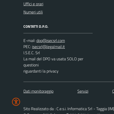
Uffici e orari
Numeri utili
CONTATTI D.P.O.
E-mail:
PEC:
I.S.E.C. Srl
La mail del DPO va usata SOLO per
questioni
riguardanti la privacy
Dati monitoraggio
Servizi
C
Sito Realizzato da : C.e.s.i. Informatica Srl - Taggia (IM