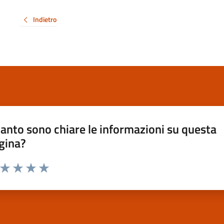
Indietro
anto sono chiare le informazioni su questa
gina?
a da 1 a 5 stelle la pagina
ta 1 stelle su 5
Valuta 2 stelle su 5
Valuta 3 stelle su 5
Valuta 4 stelle su 5
Valuta 5 stelle su 5