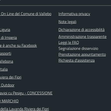
o On Line del Comune di Vallebo
Informativa privacy
Note legali
Liguria
Dichiarazione di accessibilità
Amministrazione trasparente
 di Imperia
Leggi le FAQ
e è anche su Facebook
Segnalazione disservizio
rasporti
Prenotazione appuntamento
Richiesta d'assistenza
allebona
Italia
viera dei Fiori
 Outdoor
avioi cu Pesigu - CONCESSIONE
O MARCHIO
o della Lavanda Riviera dei Fiori