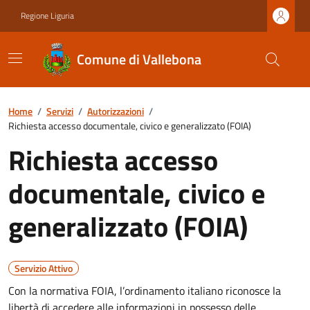
Regione Liguria
Comune di Vallebona
Home
/
Servizi
/
Autorizzazioni
/
Richiesta accesso documentale, civico e generalizzato (FOIA)
Richiesta accesso
documentale, civico e
generalizzato (FOIA)
Servizio Attivo
Con la normativa FOIA, l’ordinamento italiano riconosce la
libertà di accedere alle informazioni in possesso delle