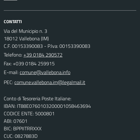
CONTATTI
Via del Municipio n. 3
18012 Vallebona (IM)
C.F. 00153390083 - P.Iva: 00153390083
Telefono:
+39 0184 290572
Fax: +039 0184 259915
E-mail:
PEC:
Conto di Tesoreria Poste Italiane:
IBAN: IT88E0760103200001058463694
CODICE ENTE: 5000801
ABI: 07601
BIC: BPPIITRRXXX
CUC: 0827883D