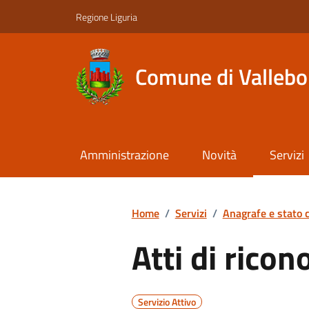
Regione Liguria
Comune di Valleb
Amministrazione
Novità
Servizi
Home
/
Servizi
/
Anagrafe e stato c
Atti di rico
Servizio Attivo