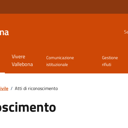
ona
Se
Vivere
Comunicazione
Gestione
Vallebona
istituzionale
rifiuti
ivile
/
Atti di riconoscimento
noscimento