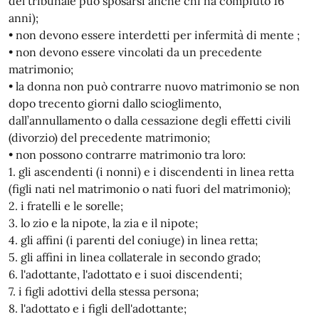
del tribunale può sposarsi anche chi ha compiuto 16
anni);
• non devono essere interdetti per infermità di mente ;
• non devono essere vincolati da un precedente
matrimonio;
• la donna non può contrarre nuovo matrimonio se non
dopo trecento giorni dallo scioglimento,
dall’annullamento o dalla cessazione degli effetti civili
(divorzio) del precedente matrimonio;
• non possono contrarre matrimonio tra loro:
1. gli ascendenti (i nonni) e i discendenti in linea retta
(figli nati nel matrimonio o nati fuori del matrimonio);
2. i fratelli e le sorelle;
3. lo zio e la nipote, la zia e il nipote;
4. gli affini (i parenti del coniuge) in linea retta;
5. gli affini in linea collaterale in secondo grado;
6. l'adottante, l'adottato e i suoi discendenti;
7. i figli adottivi della stessa persona;
8. l'adottato e i figli dell'adottante;