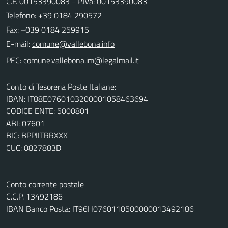
C.F. 00153390083 - P.Iva: 00153390083
Telefono:
+39 0184 290572
Fax: +039 0184 259915
E-mail:
PEC:
Conto di Tesoreria Poste Italiane:
IBAN: IT88E0760103200001058463694
CODICE ENTE: 5000801
ABI: 07601
BIC: BPPIITRRXXX
CUC: 0827883D
Conto corrente postale
C.C.P. 13492186
IBAN Banco Posta: IT96H0760110500000013492186