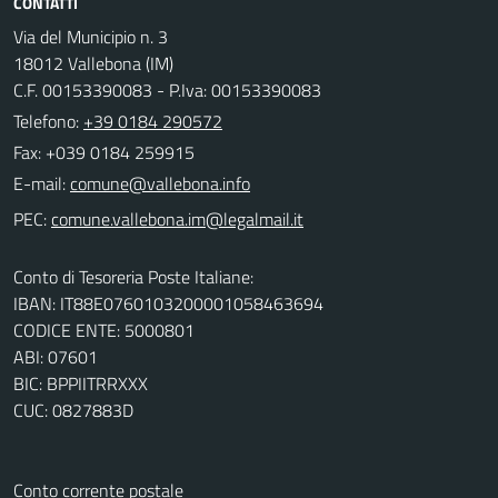
CONTATTI
Via del Municipio n. 3
18012 Vallebona (IM)
C.F. 00153390083 - P.Iva: 00153390083
Telefono:
+39 0184 290572
Fax: +039 0184 259915
E-mail:
PEC:
Conto di Tesoreria Poste Italiane:
IBAN: IT88E0760103200001058463694
CODICE ENTE: 5000801
ABI: 07601
BIC: BPPIITRRXXX
CUC: 0827883D
Conto corrente postale