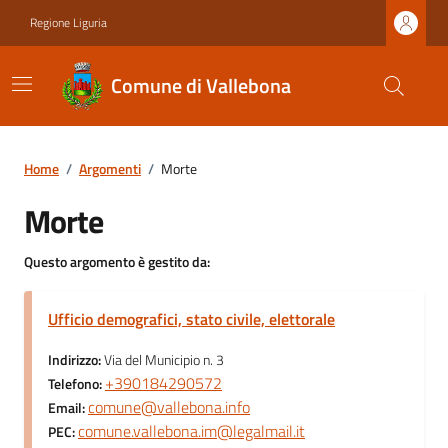
Regione Liguria
Comune di Vallebona
Home
/
Argomenti
/
Morte
Morte
Questo argomento è gestito da:
Ufficio demografici, stato civile, elettorale
Indirizzo:
Via del Municipio n. 3
+390184290572
Telefono:
comune@vallebona.info
Email:
comune.vallebona.im@legalmail.it
PEC: