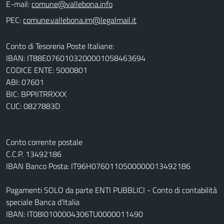
E-mail:
PEC:
Conto di Tesoreria Poste Italiane:
IBAN: IT88E0760103200001058463694
CODICE ENTE: 5000801
ABI: 07601
BIC: BPPIITRRXXX
CUC: 0827883D
Conto corrente postale
C.C.P. 13492186
IBAN Banco Posta: IT96H0760110500000013492186
Pagamenti SOLO da parte ENTI PUBBLICI - Conto di contabilità
speciale Banca d’Italia
IBAN: IT08I0100004306TU0000011490