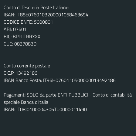
Conto di Tesoreria Poste Italiane:
IBAN: IT88E0760103200001058463694
CODICE ENTE: 5000801
ABI: 07601
BIC: BPPIITRRXXX
CUC: 0827883D
Conto corrente postale
C.C.P. 13492186
IBAN Banco Posta: IT96H0760110500000013492186
Pagamenti SOLO da parte ENTI PUBBLICI - Conto di contabilità
speciale Banca d’Italia
IBAN: IT08I0100004306TU0000011490