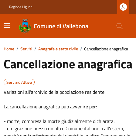
Regione Liguria
Comune di Vallebona
Home
/
Servizi
/
Anagrafe e stato civile
/
Cancellazione anagrafica
Cancellazione anagrafica
Servizio Attivo
Variazioni all'archivio della popolazione residente.
La cancellazione anagrafica può avvenire per:
- morte, compresa la morte giudizialmente dichiarata:
- emigrazione presso un altro Comune italiano o all'estero,
nonché per trasferimento del domicilio in altro Comune per le