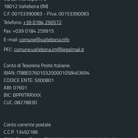
18012 Vallebona (IM)
C.F. 00153390083 - P.Iva: 00153390083
Telefono:
+39 0184 290572
Fax: +039 0184 259915
E-mail:
PEC:
Conto di Tesoreria Poste Italiane:
IBAN: IT88E0760103200001058463694
CODICE ENTE: 5000801
ABI: 07601
BIC: BPPIITRRXXX
CUC: 0827883D
Conto corrente postale
C.C.P. 13492186