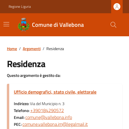
Regione Liguria
Comune di Vallebona
Home
/
Argomenti
/
Residenza
Residenza
Questo argomento è gestito da:
Ufficio demografici, stato civile, elettorale
Indirizzo:
Via del Municipio n. 3
+390184290572
Telefono:
comune@vallebona.info
Email:
comune.vallebona.im@legalmail.it
PEC: