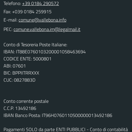
Telefono:
+39 0184 290572
Fax: +039 0184 259915
E-mail:
PEC:
Conto di Tesoreria Poste Italiane:
IBAN: IT88E0760103200001058463694
CODICE ENTE: 5000801
ABI: 07601
BIC: BPPIITRRXXX
CUC: 0827883D
Conto corrente postale
C.C.P. 13492186
IBAN Banco Posta: IT96H0760110500000013492186
Pagamenti SOLO da parte ENTI PUBBLICI - Conto di contabilità