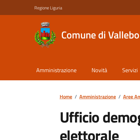
Regione Liguria
Comune di Valleb
Amministrazione
Novità
Servizi
Home
/
Amministrazione
/
Aree Am
Ufficio demogr
elettorale