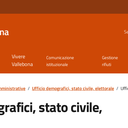
ona
Se
Vivere
Comunicazione
Gestione
Vallebona
istituzionale
rifiuti
ministrative
/
Ufficio demografici, stato civile, elettorale
/
Uffi
afici, stato civile,