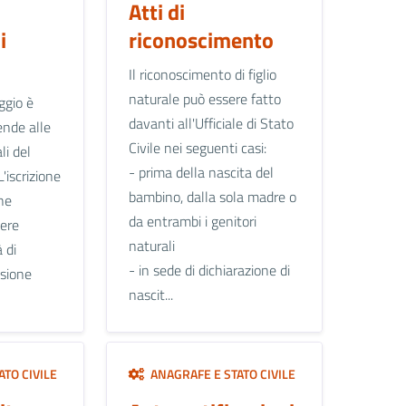
Atti di
i
riconoscimento
Il riconoscimento di figlio
naturale può essere fatto
ggio è
davanti all'Ufficiale di Stato
ende alle
Civile nei seguenti casi:
li del
- prima della nascita del
L'iscrizione
bambino, dalla sola madre o
ne
da entrambi i genitori
sere
naturali
 di
- in sede di dichiarazione di
asione
nascit...
TO CIVILE
ANAGRAFE E STATO CIVILE