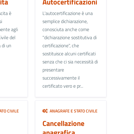
ita
Autocertificazioni
cita è
L'autocertificazione è una
si
semplice dichiarazione,
ente agli
conosciuta anche come
ivile del
"dichiarazione sostitutiva di
 di un
certificazione", che
sostituisce alcuni certificati
senza che ci sia necessità di
presentare
successivamente il
certificato vero e pr...
TO CIVILE
ANAGRAFE E STATO CIVILE
Cancellazione
anagrafica